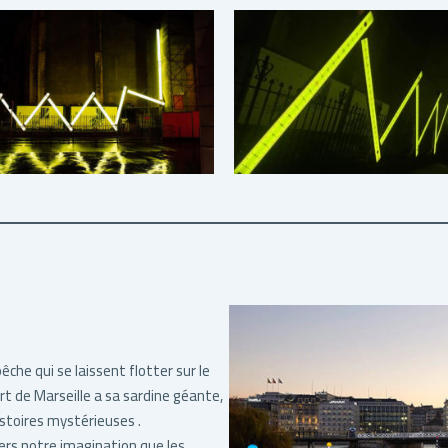
che qui se laissent flotter sur le
rt de Marseille a sa sardine géante,
histoires mystérieuses .
vers notre imagination que les