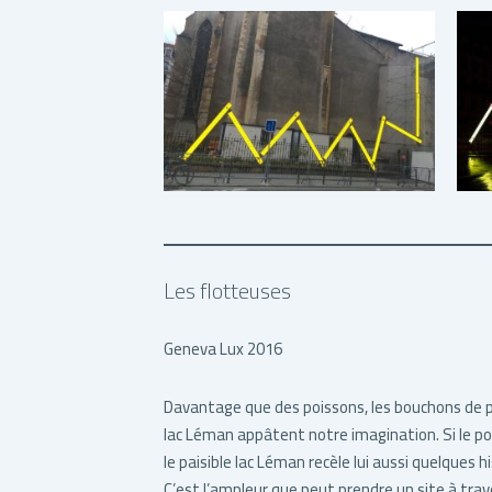
Les flotteuses
Geneva Lux 2016
Davantage que des poissons, les bouchons de pê
lac Léman appâtent notre imagination. Si le po
le paisible lac Léman recèle lui aussi quelques 
C’est l’ampleur que peut prendre un site à tra