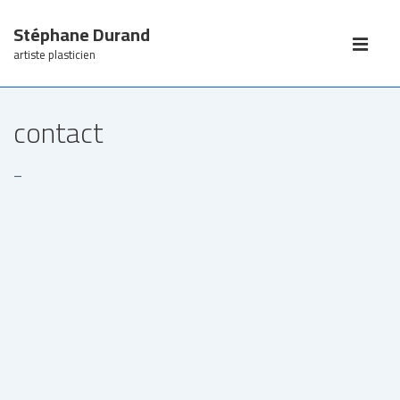
↓
Stéphane Durand
passer
Main
au
Navigation
artiste plasticien
ME
contenu
principal
contact
–