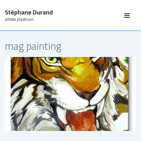
↓
Stéphane Durand
passer
Main
au
Navigation
artiste plasticien
ME
contenu
principal
mag painting